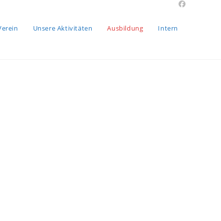
Verein
Unsere Aktivitäten
Ausbildung
Intern
auch Du Spaß beim Erkunden der faszinierenden
 ein elementar wichtiger Bestandteil ist, um