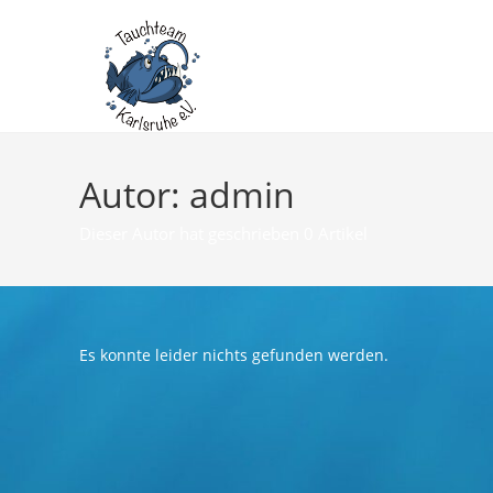
Zum
Inhalt
springen
Autor:
admin
Dieser Autor hat geschrieben 0 Artikel
Es konnte leider nichts gefunden werden.