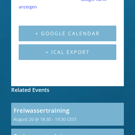
anzeigen
+ GOOGLE CALENDAR
+ ICAL EXPORT
Related Events
Freiwassertraining
August 20 @ 18:30
-
19:30
CEST