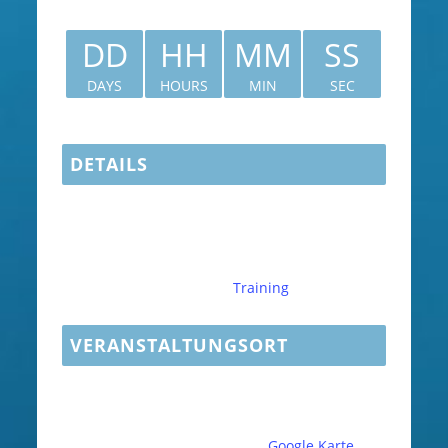
8900117
DD
HH
MM
SS
DAYS
HOURS
MIN
SEC
DETAILS
Datum:
November 19
Zeit:
19:30 - 20:30
CET
Veranstaltungskategorie:
Training
VERANSTALTUNGSORT
Fächerbad Karlsruhe
Am Fächerbad 5
Karlsruhe
,
76131
Deutschland
Google Karte