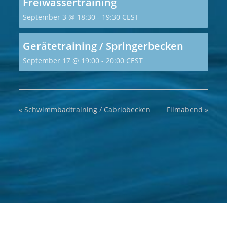
Freiwassertraining
September 3 @ 18:30
-
19:30
CEST
Gerätetraining / Springerbecken
September 17 @ 19:00
-
20:00
CEST
«
Schwimmbadtraining / Cabriobecken
Filmabend
»