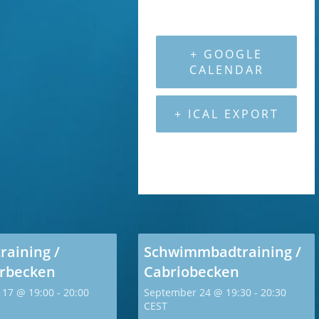
Baggersee Linkenheim
+ GOOGLE
CALENDAR
+ ICAL EXPORT
raining /
Schwimmbadtraining /
erbecken
Cabriobecken
 17 @ 19:00
-
20:00
September 24 @ 19:30
-
20:30
CEST