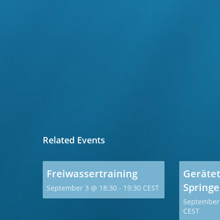
Related Events
Freiwassertraining
Gerätet
Spring
September 3 @ 18:30
-
19:30
CEST
September
CEST