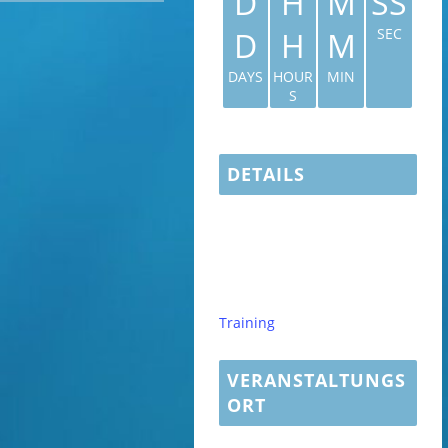
D
H
M
SS
D
H
M
SEC
DAYS
HOUR
MIN
S
DETAILS
Datum:
August 20
Zeit:
18:30 - 19:30
CEST
Veranstaltungskategorie:
Training
VERANSTALTUNGS
ORT