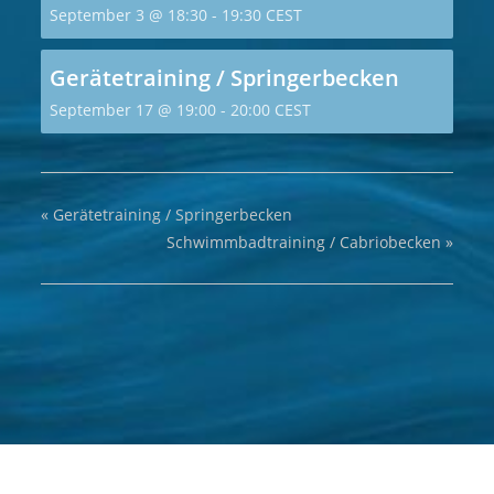
September 3 @ 18:30
-
19:30
CEST
Gerätetraining / Springerbecken
September 17 @ 19:00
-
20:00
CEST
«
Gerätetraining / Springerbecken
Schwimmbadtraining / Cabriobecken
»