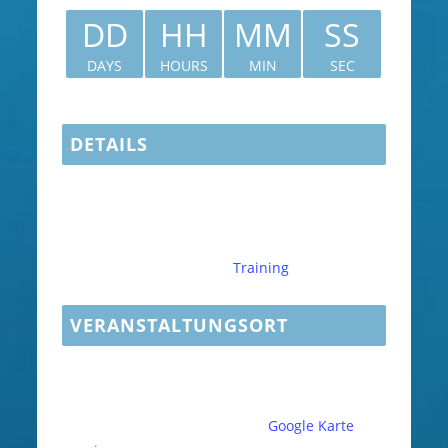
DD
HH
MM
SS
DAYS
HOURS
MIN
SEC
DETAILS
Datum:
September 24
Zeit:
19:30 - 20:30
CEST
Veranstaltungskategorie:
Training
VERANSTALTUNGSORT
Fächerbad Karlsruhe
Am Fächerbad 5
Karlsruhe
,
76131
Deutschland
Google Karte