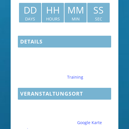
DD
HH
MM
SS
DAYS
HOURS
MIN
SEC
DETAILS
Datum:
Dezember 17
Zeit:
19:30 - 20:30
CET
Veranstaltungskategorie:
Training
VERANSTALTUNGSORT
Fächerbad Karlsruhe
Am Fächerbad 5
Karlsruhe
,
76131
Deutschland
Google Karte