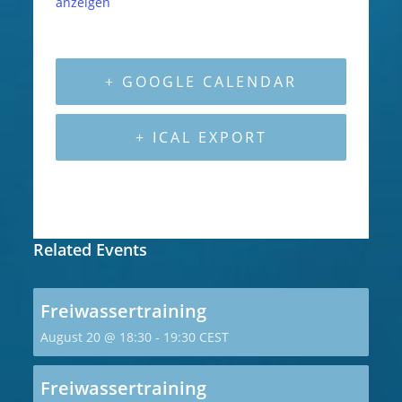
anzeigen
+ GOOGLE CALENDAR
+ ICAL EXPORT
Related Events
Freiwassertraining
August 20 @ 18:30
-
19:30
CEST
Freiwassertraining