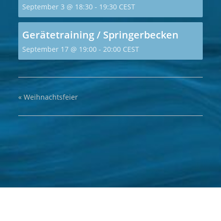
September 3 @ 18:30
-
19:30
CEST
Gerätetraining / Springerbecken
September 17 @ 19:00
-
20:00
CEST
«
Weihnachtsfeier